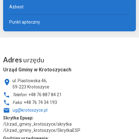
Azbest
Punkt apteczny
Adres
urzędu
Urząd Gminy w Krotoszycach
ul. Piastowska 46,
59-223 Krotoszyce
Telefon
: +48 76 887 84 21
Faks
: +48 76 74 34 193
ug@krotoszyce.pl
Skrytka Epuap:
/Urzad_gminy_krotoszyce/skrytka
/Urzad_gminy_krotoszyce/SkrytkaESP
Godziny urzędowania: