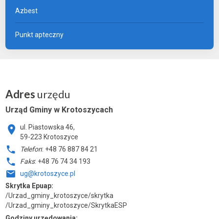
Azbest
Punkt apteczny
Adres
urzędu
Urząd Gminy w Krotoszycach
ul. Piastowska 46,
59-223 Krotoszyce
Telefon
: +48 76 887 84 21
Faks
: +48 76 74 34 193
ug@krotoszyce.pl
Skrytka Epuap:
/Urzad_gminy_krotoszyce/skrytka
/Urzad_gminy_krotoszyce/SkrytkaESP
Godziny urzędowania: