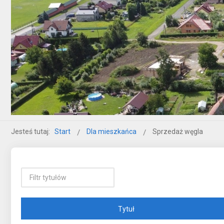
Jesteś tutaj:
Start
Dla mieszkańca
Sprzedaż węgla
Tytuł