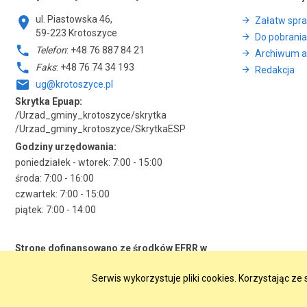
ul. Piastowska 46,
Załatw spr
59-223 Krotoszyce
Do pobrania
Telefon
: +48 76 887 84 21
Archiwum a
Faks
: +48 76 74 34 193
Redakcja
ug@krotoszyce.pl
Skrytka Epuap:
/Urzad_gminy_krotoszyce/skrytka
/Urzad_gminy_krotoszyce/SkrytkaESP
Godziny urzędowania:
poniedziałek - wtorek: 7:00 - 15:00
środa: 7:00 - 16:00
czwartek: 7:00 - 15:00
piątek: 7:00 - 14:00
Stronę dofinansowano ze środków EFRR w
ramach RPO WD 2014-2020
Serwis wykorzystuje pliki cookies. Korzystając z