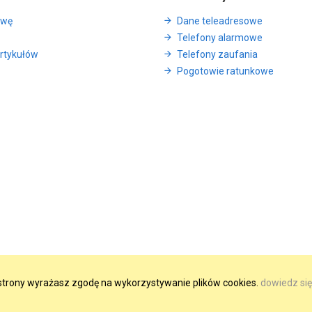
awę
Dane teleadresowe
Telefony alarmowe
rtykułów
Telefony zaufania
Pogotowie ratunkowe
e strony wyrażasz zgodę na wykorzystywanie plików cookies.
dowiedz się