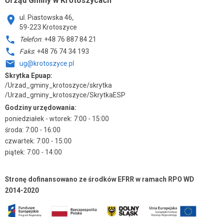
Urząd Gminy w Krotoszycach
ul. Piastowska 46,
59-223 Krotoszyce
Telefon
: +48 76 887 84 21
Faks
: +48 76 74 34 193
ug@krotoszyce.pl
Skrytka Epuap:
/Urzad_gminy_krotoszyce/skrytka
/Urzad_gminy_krotoszyce/SkrytkaESP
Godziny urzędowania:
poniedziałek - wtorek: 7:00 - 15:00
środa: 7:00 - 16:00
czwartek: 7:00 - 15:00
piątek: 7:00 - 14:00
Stronę dofinansowano ze środków EFRR w ramach RPO WD
2014-2020